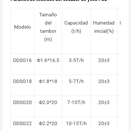
Tamaño
del
Capacidad
Humedad
Hum
Modelo
tambor
(t/h)
inicial(%)
fina
(m)
DDSG16
Φ1.6*16.5
3-5T/h
20±3
≤
DDSG18
Φ1.8*18
5-7T/h
20±3
≤
DDSG20
Φ2.0*20
7-10T/h
20±3
≤
DDSG22
Φ2.2*20
10-15T/h
20±3
≤