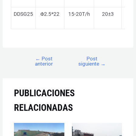
DDSG25
Φ2.5*22
15-20T/h
20±3
≤
←
Post
Post
anterior
siguiente
→
PUBLICACIONES
RELACIONADAS