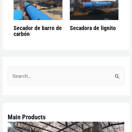
Secador de barro de
Secadora de lignito
carbón
B
u
s
c
Main Products
a
r