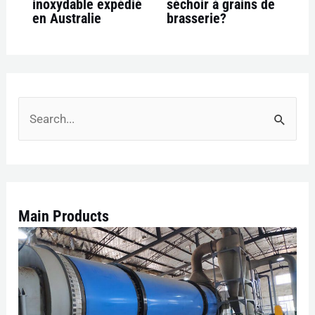
inoxydable expédié
séchoir à grains de
en Australie
brasserie?
R
e
c
h
Main Products
e
r
c
h
e