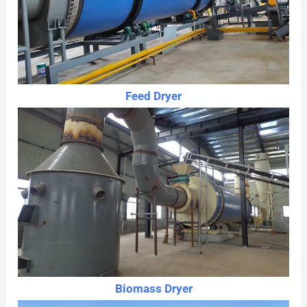
r
:
Feed Dryer
Biomass Dryer