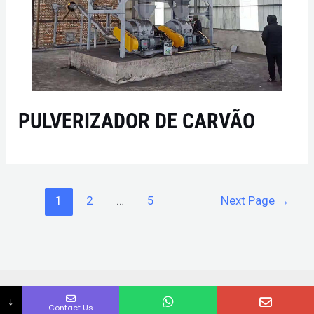
PULVERIZADOR DE CARVÃO
1
2
…
5
Next Page
→
Copyright © 2026 |
Dongding Machinery
| All Rights
↓
Contact Us
Reserved |
Máquina de secar rotativa