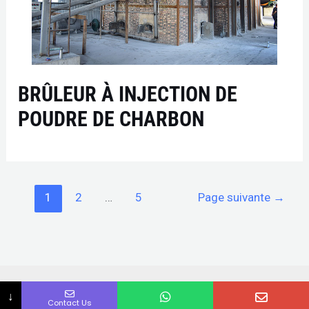
BRÛLEUR À INJECTION DE
POUDRE DE CHARBON
1
2
…
5
Page suivante
→
Droits d'auteur © 2026 |
Dongding Machinery
| Tous droits
↓
Contact Us
réservés |
Séchoir rotatif