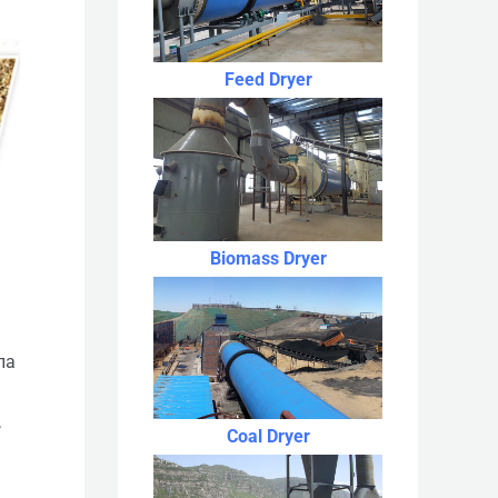
Feed Dryer
Biomass Dryer
ла
,
Coal Dryer