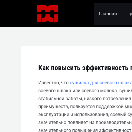
Перейти
Навигация
к
по
Главная
Пр
содержимому
записям
Как повысить эффективность 
Известно, что
сушилка для соевого шлак
соевого шлака или соевого молока. сушил
стабильной работы, низкого потребления
преимуществ, пользуется поддержкой мно
эксплуатации и использования, соевый с
значительно повлияет на производительн
значительного повышения эффективности