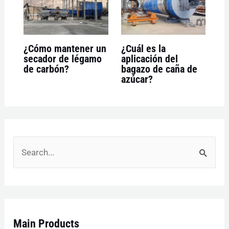
¿Cómo mantener un
¿Cuál es la
secador de légamo
aplicación del
de carbón?
bagazo de caña de
azúcar?
B
u
s
c
Main Products
a