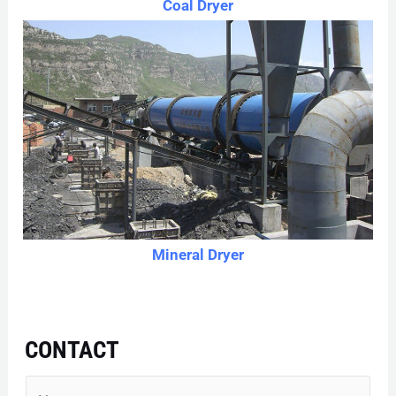
Coal Dryer
Mineral Dryer
CONTACT
N
a
m
e